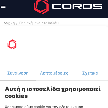
Αρχική
Περιεχόμενα στο Καλάθι
/
Το Καλάθι σας είναι άδειο!
Συναίνεση
Λεπτομέρειες
Σχετικά
Συνεχίστε τα ψώνια σας
Αυτή η ιστοσελίδα χρησιμοποιεί
cookies
My account
Χρησιμοποιούμε cookie για την εξατομίκευση