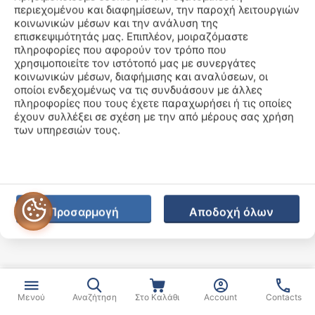
περιεχομένου και διαφημίσεων, την παροχή λειτουργιών
κοινωνικών μέσων και την ανάλυση της
Company
επισκεψιμότητάς μας. Επιπλέον, μοιραζόμαστε
πληροφορίες που αφορούν τον τρόπο που
χρησιμοποιείτε τον ιστότοπό μας με συνεργάτες
Customer Service
κοινωνικών μέσων, διαφήμισης και αναλύσεων, οι
οποίοι ενδεχομένως να τις συνδυάσουν με άλλες
Πληροφορίες E-Shop
πληροφορίες που τους έχετε παραχωρήσει ή τις οποίες
έχουν συλλέξει σε σχέση με την από μέρους σας χρήση
των υπηρεσιών τους.
© 2026 COROS GREECE. Developed with
&
in Athens
by
Hostmein
Προσαρμογή
Αποδοχή όλων
Μενού
Αναζήτηση
Στο Καλάθι
Account
Contacts